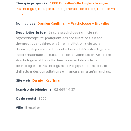
Thérapie proposée
1000 Bruxelles-Ville
,
English
,
Français
,
Psychologue
,
Thérapie d’adulte
,
Thérapie de couple
,
Thérapie En
ligne
Nom du psy
Damien Kauffman – Psychologue – Bruxelles
Description brève
Je suis psychologue clinicien et
psychothérapeute, pratiquant des consultations à visée
thérapeutique (cabinet privé + en institution + visites à
domicile) depuis 2007. De contact aisé et décontracté, je vise
l’utilité maximale. Je suis agréé de la Commission Belge des
Psychologues et travaille dans le respect du code de
déontologie des Psychologues de Belgique. Il m’est possible
d’effectuer des consultations en français ainsi qu’en anglais.
Site web
Damien Kauffman
Numéro de téléphone
02 669 14 37
Code postal
1000
Ville
Bruxelles