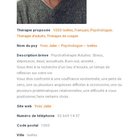
Thérapie proposée
1050 Ixelles
,
Français
,
Psychologue
,
Thérapie d’adulte
,
Thérapie de couple
Nom du psy
Yves Jabe – Psychologue – Ixelles
Description brève
Psychothérapie Adultes. Stress,
dépression, deuil, assuétude, Burn-out, anxiété...
Vous êtes à la recherche d'un lieu d'écoute, un temps de
réflexion sur votre vie.
Vous êtes confronté à une souffrance existentielle, une perte de
sens, une ou plusieurs angoisses difficiles à circonscrire, une ou
plusieurs problématiques relationnelles, une difficulté à vous
positionner, faire certains choix.
Site web
Yves Jabe
Numéro de téléphone
02 669 14 37
Code postal
1050
Ville
Ixelles