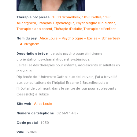
Thérapie proposée
1030 Schaerbeek
,
1050 Ixelles
,
1160
Auderghem
,
Français
,
Psychologue
,
Psychologue clinicienne
,
Thérapie d’adolescent
,
Thérapie d’adulte
,
Thérapie de l'enfant
Nom du psy
Alice Louis – Psychologue – Ixelles – Schaerbeek
– Auderghem
Description brève
Je suis psychologue clinicienne
d'orientation psychanalytique et systémique.
Je réalise des thérapies pour enfants, adolescents et adultes en
individuel.
Diplômée de l'Université Catholique de Louvain, j'ai a travaillé
aux consultations de l'hôpital Erasme à Bruxelles puis à
l'hôpital de Jolimont, dans le centre de jour pour adolescents
(pass@do) à Tubize.
Site web
Alice Louis
Numéro de téléphone
02 669 14 37
Code postal
1050
Ville
Ixelles