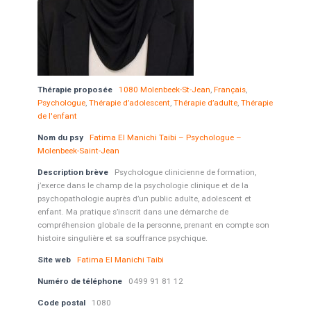
Thérapie proposée
1080 Molenbeek-St-Jean
,
Français
,
Psychologue
,
Thérapie d’adolescent
,
Thérapie d’adulte
,
Thérapie
de l'enfant
Nom du psy
Fatima El Manichi Taibi – Psychologue –
Molenbeek-Saint-Jean
Description brève
Psychologue clinicienne de formation,
j’exerce dans le champ de la psychologie clinique et de la
psychopathologie auprès d’un public adulte, adolescent et
enfant. Ma pratique s’inscrit dans une démarche de
compréhension globale de la personne, prenant en compte son
histoire singulière et sa souffrance psychique.
Site web
Fatima El Manichi Taibi
Numéro de téléphone
0499 91 81 12
Code postal
1080