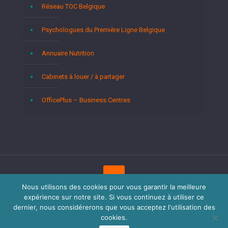
Réseau TOC Belgique
Psychologues du Première Ligne Belgique
Annuaire Nutrition
Cabinets à louer / à partager
OfficePlus – Business Centres
Nous utilisons des cookies pour vous garantir la meilleure
expérience sur notre site. Si vous continuez à utiliser ce
Copyright © 2026
Psychologues Bruxelles.
Tous droits
réservés.
Privium – Des services qui soutiennent vos soins.
dernier, nous considérerons que vous acceptez l'utilisation des
Pour psychologues, psychotherapeutes et hypnotherapeutes.
cookies.
RGPD - Politique de Protection de la Vie Privée