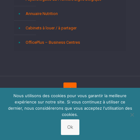
Annuaire Nutrition
Cabinets à louer / à partager
OfficePlus – Business Centres
Nous utilisons des cookies pour vous garantir la meilleure
expérience sur notre site. Si vous continuez à utiliser ce
Copyright © 2026
Psychologues Bruxelles.
Tous droits
réservés.
Privium – Des services qui soutiennent vos soins.
dernier, nous considérerons que vous acceptez l'utilisation des
Pour psychologues, psychotherapeutes et hypnotherapeutes.
cookies.
RGPD - Politique de Protection de la Vie Privée
Ok