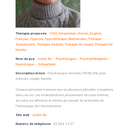
Thérapie proposée
1030 Schaerbeek
,
chinois
,
English
,
Français
,
Hypnose, hypnothérapie
,
Néerlandais
,
Thérapie
d’adolescent
,
Thérapie d’adulte
,
Thérapie de couple
,
Thérapie de
famille
Nom du psy
Justin Xu – Psychologue – Psychothérapeute –
Hypnologue – Schaerbeek
Description brève
Psychologue clinicien, FR/NL/EN, pour
individu, couple, famille.
Chaque personne traverse une ou plusieurs périodes complexes
dans sa vie. Les insatisfactions proviennent de nous-mêmes,
de notre vie affective et intime, du travail, de la famille, de
l'entourage, de l'environneme
Site web
Justin Xu
Numéro de téléphone
02 669 14 37