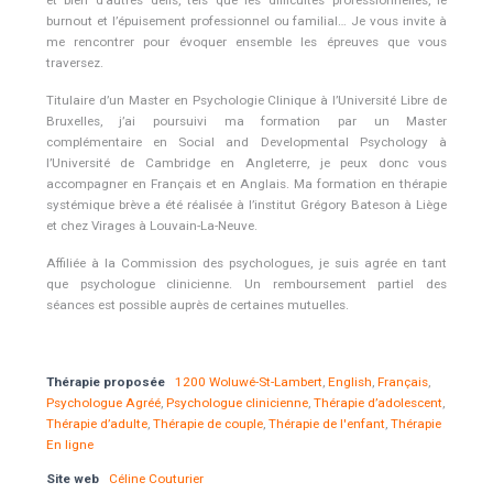
et bien d’autres défis, tels que les difficultés professionnelles, le
burnout et l’épuisement professionnel ou familial… Je vous invite à
me rencontrer pour évoquer ensemble les épreuves que vous
traversez.
Titulaire d’un Master en Psychologie Clinique à l’Université Libre de
Bruxelles, j’ai poursuivi ma formation par un Master
complémentaire en Social and Developmental Psychology à
l’Université de Cambridge en Angleterre, je peux donc vous
accompagner en Français et en Anglais. Ma formation en thérapie
systémique brève a été réalisée à l’institut Grégory Bateson à Liège
et chez Virages à Louvain-La-Neuve.
Affiliée à la Commission des psychologues, je suis agrée en tant
que psychologue clinicienne. Un remboursement partiel des
séances est possible auprès de certaines mutuelles.
Psychologue
Thérapie proposée
1200 Woluwé-St-Lambert
,
English
,
Français
,
Psychologue Agréé
,
Psychologue clinicienne
,
Thérapie d’adolescent
,
Thérapie d’adulte
,
Thérapie de couple
,
Thérapie de l'enfant
,
Thérapie
En ligne
Site web
Céline Couturier