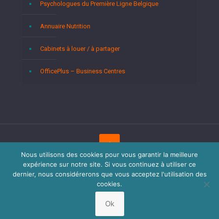
Psychologues du Première Ligne Belgique
Annuaire Nutrition
Cabinets à louer / à partager
OfficePlus – Business Centres
Nous utilisons des cookies pour vous garantir la meilleure
expérience sur notre site. Si vous continuez à utiliser ce
Copyright © 2026
Psychologues Bruxelles.
Tous droits
réservés.
Privium – Des services qui soutiennent vos soins.
dernier, nous considérerons que vous acceptez l'utilisation des
Pour psychologues, psychotherapeutes et hypnotherapeutes.
cookies.
RGPD - Politique de Protection de la Vie Privée
Ok