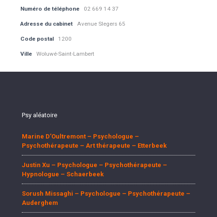
Numéro de téléphone
02 669 14 37
Adresse du cabinet
Avenue Slegers 65
Code postal
1200
Ville
Woluwé-Saint-Lambert
Psy aléatoire
Marine D’Oultremont – Psychologue –
Psychothérapeute – Art thérapeute – Etterbeek
Justin Xu – Psychologue – Psychothérapeute –
Hypnologue – Schaerbeek
Sorush Missaghi – Psychologue – Psychothérapeute –
Auderghem