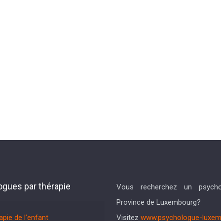
gues par thérapie
Vous recherchez un psych
Province de Luxembourg?
apie de l’enfant
Visitez
www.psychologue-luxem