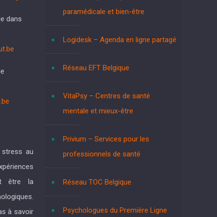
paramédicale et bien-être
ue dans
Logidesk – Agenda en ligne partagé
t.be
Réseau EFT Belgique
ue
VitaPsy – Centres de santé
.be
mentale et mieux-être
Privium – Services pour les
e stress au
professionnels de santé
xpériences
t être la
Réseau TOC Belgique
logiques.
Psychologues du Première Ligne
as à savoir