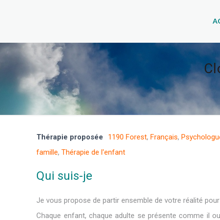
A
Cl
Thérapie proposée
1190 Forest
,
Français
,
Psychologue
famille
,
Thérapie de l'enfant
Qui suis-je
Je vous propose de partir ensemble de votre réalité pour
Chaque enfant, chaque adulte se présente comme il ou ell