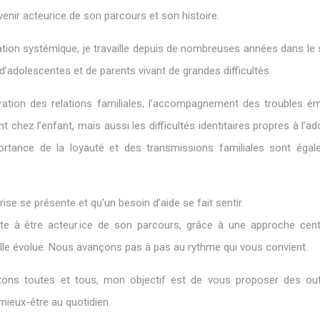
nir acteurice de son parcours et son histoire.
tation systémique, je travaille depuis de nombreuses années dans le
, d’adolescentes et de parents vivant de grandes difficultés.
Clotilde V
ation des relations familiales, l’accompagnement des troubles ém
hez l’enfant, mais aussi les difficultés identitaires propres à l’a
mportance de la loyauté et des transmissions familiales sont éga
.
e se présente et qu'un besoin d’aide se fait sentir.
Clotilde Visart
lte à être acteur.ice de son parcours, grâce à une approche cent
lle évolue. Nous avançons pas à pas au rythme qui vous convient.
ons toutes et tous, mon objectif est de vous proposer des out
ieux-être au quotidien.