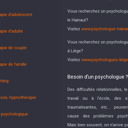
Vous recherchez un psycholog
apie d’adolescent
le Hainaut?
Visitez
www.psychologue-hainau
apie d’adulte
Vous recherchez un psycholog
apie de couple
à Liège?
Visitez
www.psychologues-liège
apie de famille
Besoin d’un psychologue ?
hing
Des difficultés relationnelles, l
ose, hypnothérapie
travail ou à l’école, des e
traumatisantes, etc… peuven
n psychologique
cause des problèmes psycho
Mais bien souvent, on n’arrive p