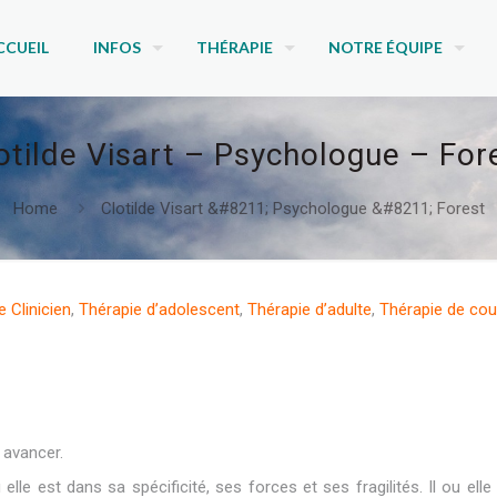
CCUEIL
INFOS
THÉRAPIE
NOTRE ÉQUIPE
otilde Visart – Psychologue – For
Home
Clotilde Visart &#8211; Psychologue &#8211; Forest
 Clinicien
,
Thérapie d’adolescent
,
Thérapie d’adulte
,
Thérapie de cou
 avancer.
e est dans sa spécificité, ses forces et ses fragilités. Il ou elle