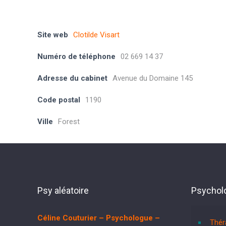
Clotilde Visart - Psychologue - Forest
Site web
Clotilde Visart
Numéro de téléphone
02 669 14 37
Adresse du cabinet
Avenue du Domaine 145
Code postal
1190
Ville
Forest
Psy aléatoire
Psycholo
Céline Couturier – Psychologue –
Thér