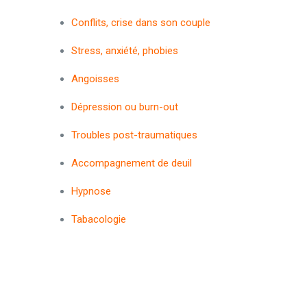
Conflits, crise dans son couple
Stress, anxiété, phobies
Angoisses
Dépression ou burn-out
Troubles post-traumatiques
Accompagnement de deuil
Hypnose
Tabacologie
Psychologue Flemalle
Psychologue Saint-Josse-Ten-Noode