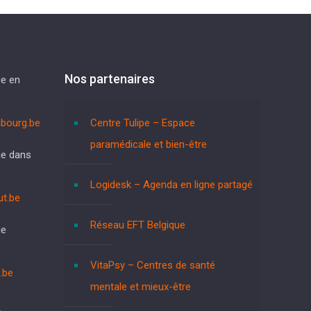
Nos partenaires
e en
bourg.be
Centre Tulipe – Espace
paramédicale et bien-être
ue dans
Logidesk – Agenda en ligne partagé
t.be
Réseau EFT Belgique
ue
VitaPsy – Centres de santé
.be
mentale et mieux-être